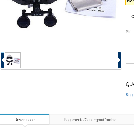
Not
C
Più a
QU
Segna
Descrizione
Pagamento/Consegna/Cambio