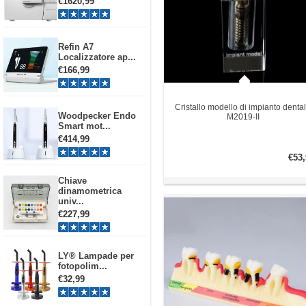
€1620,99
Refin A7
Localizzatore ap...
€166,99
Cristallo modello di impianto denta
Woodpecker Endo
M2019-II
Smart mot...
€414,99
€53,
Chiave
dinamometrica
univ...
€227,99
LY® Lampade per
fotopolim...
€32,99