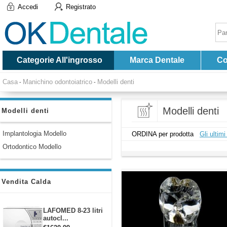
Accedi
Registrato
Categorie All'ingrosso
Marca Dentale
Co
Casa
Manichino odontoiatrico
Modelli denti
-
-
Modelli denti
Modelli denti
Implantologia Modello
ORDINA per prodotta
Gli ultimi
Ortodontico Modello
Vendita Calda
LAFOMED 8-23 litri
autocl...