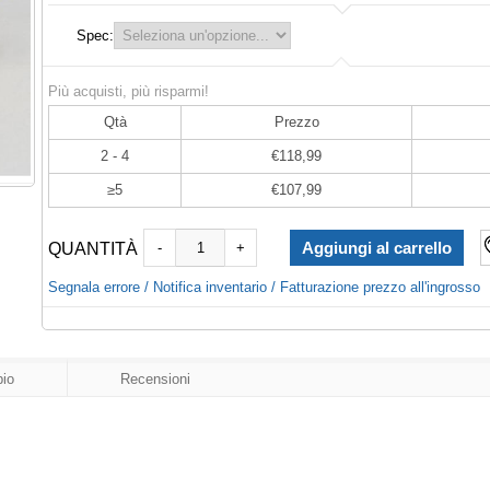
Spec:
Più acquisti, più risparmi!
Qtà
Prezzo
2 - 4
€118,99
≥5
€107,99
QUANTITÀ
-
+
Segnala errore / Notifica inventario / Fatturazione prezzo all'ingrosso
io
Recensioni