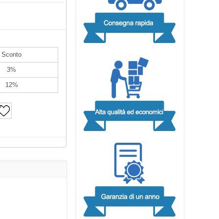
Sconto
3%
12%