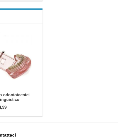
o odontotecnici
linguistico
4,99
ntattaci