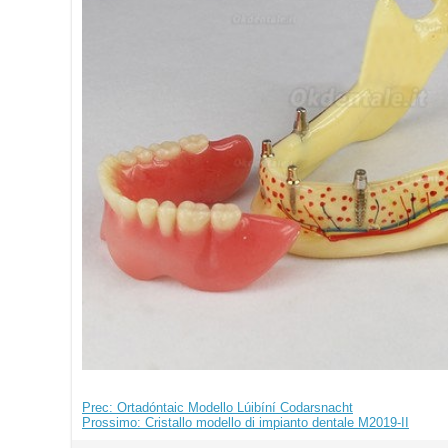
Prec: Ortadóntaic Modello Lúibíní Codarsnacht
Prossimo: Cristallo modello di impianto dentale M2019-II