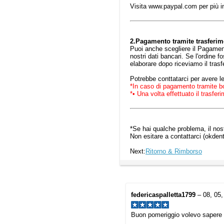
Visita www.paypal.com per più i
2.Pagamento tramite trasferi
Puoi anche scegliere il Pagament
nostri dati bancari. Se l'ordin
elaborare dopo riceviamo il trasf
Potrebbe conttatarci per avere l
*In caso di pagamento tramite bo
*• Una volta effettuato il trasfe
*Se hai qualche problema, il nostr
Non esitare a contattarci (okden
Next:
Ritorno & Rimborso
federicaspalletta1799
– 08, 05,
Buon pomeriggio volevo sapere se