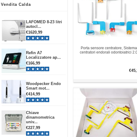
Vendita Calda
LAFOMED 8-23 litri
autocl...
€1620,99
Porta sensore centratore, Sistema
centratori endorali odontoiatrici 2.
Refin A7
Localizzatore ap...
€166,99
€45,
Woodpecker Endo
Smart mot...
€414,99
Chiave
dinamometrica
univ...
€227,99