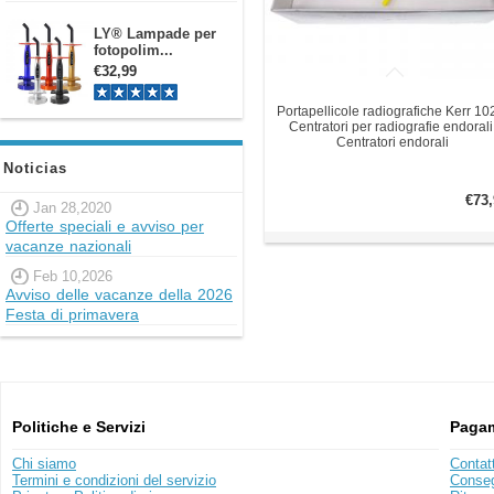
LY® Lampade per
fotopolim...
€32,99
Portapellicole radiografiche Kerr 10
Centratori per radiografie endorali
Centratori endorali
Noticias
€73,
Jan 28,2020
Offerte speciali e avviso per
vacanze nazionali
Feb 10,2026
Avviso delle vacanze della 2026
Festa di primavera
Politiche e Servizi
Pagam
Chi siamo
Contat
Termini e condizioni del servizio
Conse