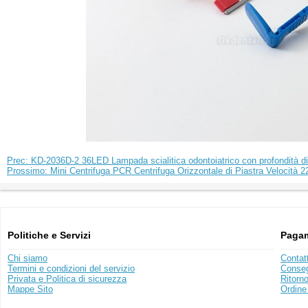
Prec: KD-2036D-2 36LED Lampada scialitica odontoiatrico con profondità di 
Prossimo: Mini Centrifuga PCR Centrifuga Orizzontale di Piastra Velocit
Politiche e Servizi
Pagam
Chi siamo
Contat
Termini e condizioni del servizio
Conse
Privata e Politica di sicurezza
Ritorn
Mappe Sito
Ordine