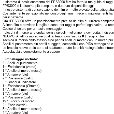
Il sistema di posizionamento del FPS3000 film ha fatto la tua guida ai raggi
FPS3000 è il sistema più completo e duraturo disponibile oggi.
Il nostro sistema di conservazione del film è molto elevato della radiografia 
Costantemente perfezionato nel corso degli anni, i recenti miglioramenti han
per il paziente.
Ora l'FPS3000 offre un posizionamento preciso del film su un'area complet
Allinea film e previene il taglio a cono, per raggi x perfetti ogni volta. La t
Codice di colore per un facile montaggio
I blocchi di morso arrotondati senza spigoli migliorano la comodità; il dise
NUOVO! Anelli di morso verticali anteriori con l'uso di # 1 raggi x film
Tecnica di morso dello stesso arco per gli anelli di morso con un morso più 
Anelli di puntamento più sottili e leggeri, compatibili con PIDs rettangolari 
Le braccia nuove e più corte si adattano a tutte le unità radiografiche intraor
Autoclavabile completamente a vapore
L'imballaggio include:
5 * Anelli di puntamento
1 * Endodonzia (verde)
1 * Anello di morso (rosso)
1 * Anteriore (blu)
2 * Posteriore (giallo)
5 * Bracci di indicatore
1 * Endodonzia (Chrome)
1 * Anello di morso (rosso)
1 * Anteriore (blu)
2 * Posteriore (giallo)
19 * Blocchi di morso
2 * Endo (verde)
5 * Anello di morso (rosso)
4 * Anteriore (blu)