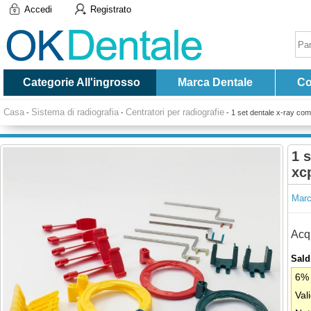
Accedi
Registrato
Categorie All'ingrosso
Marca Dentale
Co
Casa
Sistema di radiografia
Centratori per radiografie
-
-
-
1 set dentale x-ray com
1 
xcp
Marc
Acqu
Saldi
6% 
Val