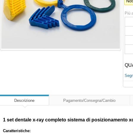
Not
Più a
QU
Segna
Descrizione
Pagamento/Consegna/Cambio
1 set dentale x-ray completo sistema di posizionamento xcp
Caratteristiche: