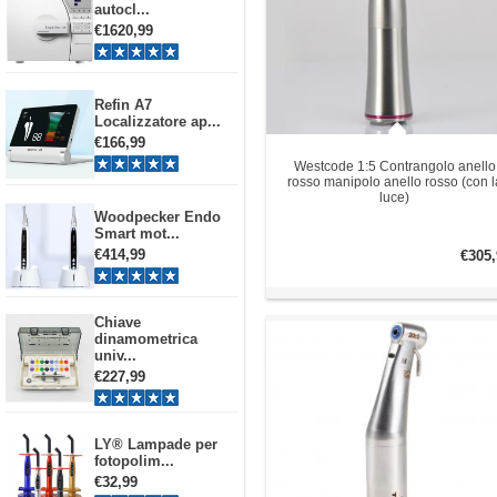
autocl...
€1620,99
Refin A7
Localizzatore ap...
€166,99
Westcode 1:5 Contrangolo anello
rosso manipolo anello rosso (con l
luce)
Woodpecker Endo
Smart mot...
€414,99
€305,
Chiave
dinamometrica
univ...
€227,99
LY® Lampade per
fotopolim...
€32,99