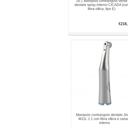
16:1 Manipolo contrangolo verde
dentale spray interno CICADA (co
fibra ottica, tipo E)
€218,
Manipolo contrangolo dentale Ji
W11L 1:1 con fibra ottica e cana
interno