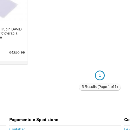
illrubin DAVID
 fototerapia
le
€4250,99
1
5 Results (Page:1 of 1)
Pagamento e Spedizione
Co
Contattaci
Le 