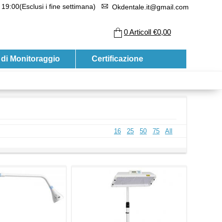
 19:00(Esclusi i fine settimana)
Okdentale.it@gmail.com
0
Articoll
€0,00
 di Monitoraggio
Certificazione
16
25
50
75
All