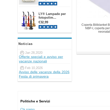
LY® Lampade per
fotopolim...
€32,99
Coperta Biliblanket B
NBP-I, coperta per
neonata
Noticias
Jan 28,2020
Offerte speciali e avviso per
vacanze nazionali
Feb 10,2026
Avviso delle vacanze della 2026
Festa di primavera
Politiche e Servizi
Chi siamo