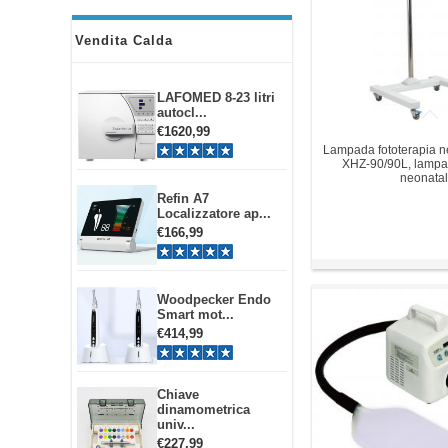
Vendita Calda
LAFOMED 8-23 litri
autocl...
€1620,99
Lampada fototerapia 
XHZ-90/90L, lampad
neonata
Refin A7
Localizzatore ap...
€166,99
Woodpecker Endo
Smart mot...
€414,99
Chiave
dinamometrica
univ...
€227,99