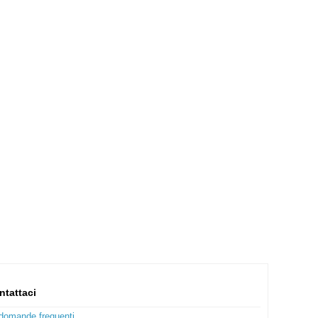
ntattaci
domande frequenti