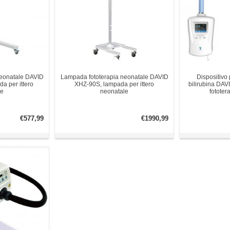
neonatale DAVID
Lampada fototerapia neonatale DAVID
Dispositivo 
a per ittero
XHZ-90S, lampada per ittero
bilirubina DA
le
neonatale
fototer
€577,99
€1990,99