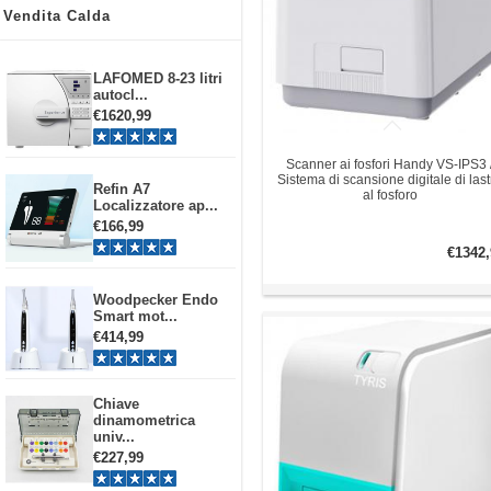
Vendita Calda
LAFOMED 8-23 litri
autocl...
€1620,99
Scanner ai fosfori Handy VS-IPS3 
Sistema di scansione digitale di last
Refin A7
al fosforo
Localizzatore ap...
€166,99
€1342,
Woodpecker Endo
Smart mot...
€414,99
Chiave
dinamometrica
univ...
€227,99