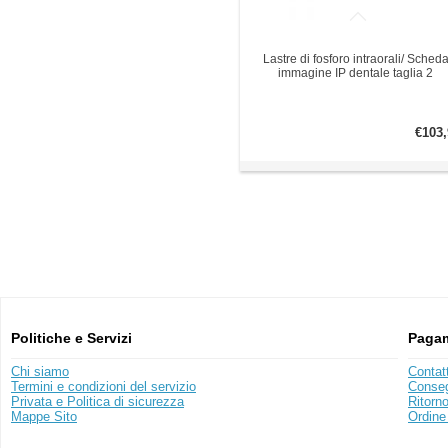
Lastre di fosforo intraorali/ Sched
immagine IP dentale taglia 2
€103,
Politiche e Servizi
Pagam
Chi siamo
Contat
Termini e condizioni del servizio
Conse
Privata e Politica di sicurezza
Ritorn
Mappe Sito
Ordine