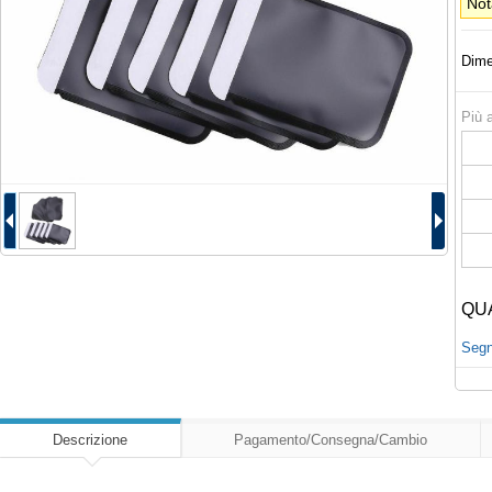
Not
Dime
Più a
QU
Segna
Descrizione
Pagamento/Consegna/Cambio