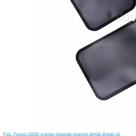
Prec: Fussen S6000 scanner intraorale impronte dentali digitale 3d