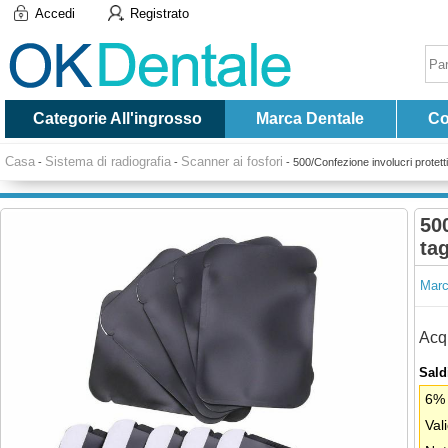
Accedi
Registrato
Categorie All'ingrosso
Marca Dentale
Co
Casa
Sistema di radiografia
Scanner ai fosfori
-
-
-
500/Confezione involucri protetti
500
tag
Marc
Acqu
Saldi
6% 
Val