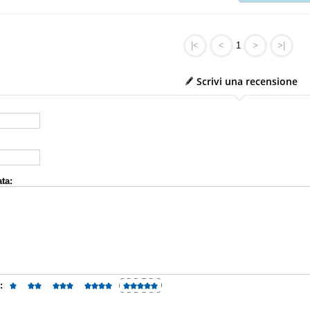
|<
<
1
>
>|
Scrivi una recensione
ta:
: