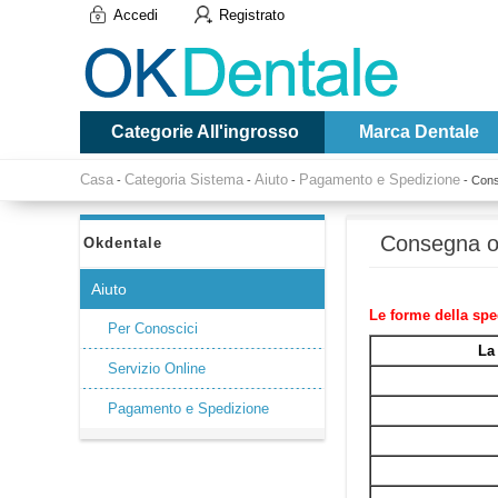
Accedi
Registrato
Categorie All'ingrosso
Marca Dentale
Casa
Categoria Sistema
Aiuto
Pagamento e Spedizione
-
-
-
-
Con
Consegna ok
Okdentale
Aiuto
Le forme della spe
Per Conoscici
La
Servizio Online
Pagamento e Spedizione