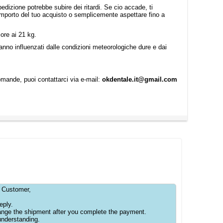
pedizione potrebbe subire dei ritardi. Se cio accade, ti
importo del tuo acquisto o semplicemente aspettare fino a
iore ai 21 kg.
anno influenzati dalle condizioni meteorologiche dure e dai
omande, puoi contattarci via e-mail:
okdentale.it@gmail.com
 Customer,
eply.
range the shipment after you complete the payment.
understanding.