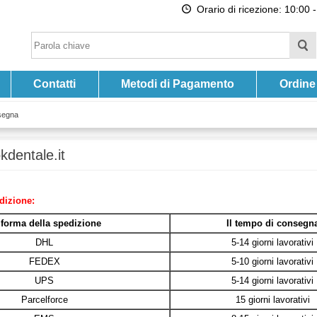
Orario di ricezione: 10:00 -
Contatti
Metodi di Pagamento
Ordine
segna
dentale.it
dizione:
 forma della spedizione
Il tempo di consegn
DHL
5-14 giorni lavorativi
FEDEX
5-10 giorni lavorativi
UPS
5-14 giorni lavorativi
Parcelforce
15 giorni lavorativi