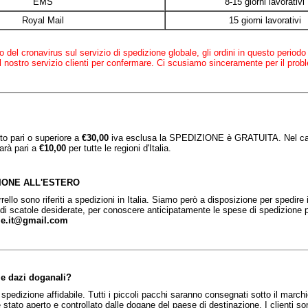
EMS
8-15 giorni lavorativi
Royal Mail
15 giorni lavorativi
 del cronavirus sul servizio di spedizione globale, gli ordini in questo periodo 
il nostro servizio clienti per confermare. Ci scusiamo sinceramente per il prob
to pari o superiore a
€30,00
iva esclusa la SPEDIZIONE è GRATUITA. Nel caso 
arà pari a
€10,00
per tutte le regioni d'Italia.
IONE ALL'ESTERO
rrello sono riferiti a spedizioni in Italia. Siamo però a disposizione per spedire
 di scatole desiderate, per conoscere anticipatamente le spese di spedizione 
le.it@gmail.com
 e dazi doganali?
spedizione affidabile. Tutti i piccoli pacchi saranno consegnati sotto il marchi
 stato aperto e controllato dalle dogane del paese di destinazione. I clienti so