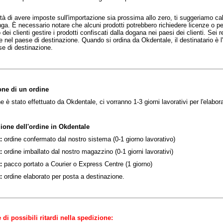
tà di avere imposte sull'importazione sia prossima allo zero, ti suggeriamo ca
nga. È necessario notare che alcuni prodotti potrebbero richiedere licenze o p
dei clienti gestire i prodotti confiscati dalla dogana nei paesi dei clienti. Sei
 nel paese di destinazione. Quando si ordina da Okdentale, il destinatario è l'im
se di destinazione.
one di un ordine
e è stato effettuato da Okdentale, ci vorranno 1-3 giorni lavorativi per l'elabor
zione dell'ordine in Okdentale
1:
ordine confermato dal nostro sistema (0-1 giorno lavorativo)
:
ordine imballato dal nostro magazzino (0-1 giorni lavorativi)
:
pacco portato a Courier o Express Centre (1 giorno)
4:
ordine elaborato per posta a destinazione.
 di possibili ritardi nella spedizione: