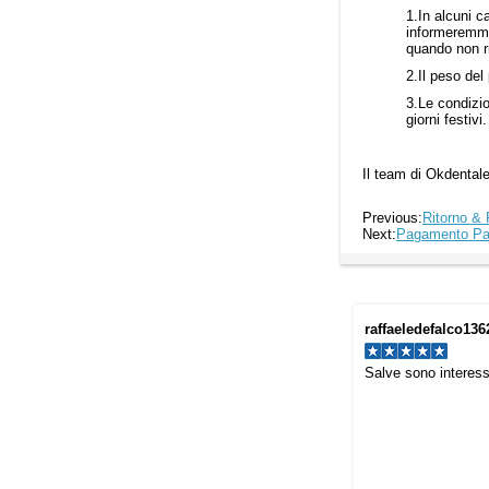
1.In alcuni c
informeremmo 
quando non r
2.Il peso del
3.Le condizio
giorni festivi.
Il team di Okdental
Previous:
Ritorno &
Next:
Pagamento Pa
raffaeledefalco136
Salve sono interessa