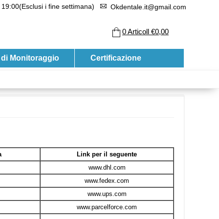
 19:00(Esclusi i fine settimana)
Okdentale.it@gmail.com
0
Articoll
€0,00
 di Monitoraggio
Certificazione
a
Link per il seguente
www.dhl.com
www.fedex.com
www.ups.com
www.parcelforce.com