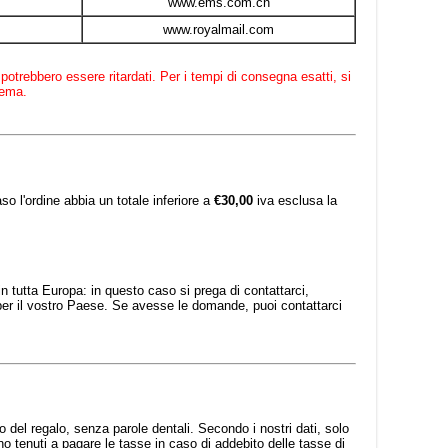
www.ems.com.cn
www.royalmail.com
potrebbero essere ritardati. Per i tempi di consegna esatti, si
lema.
l'ordine abbia un totale inferiore a
€30,00
iva esclusa la
 in tutta Europa: in questo caso si prega di contattarci,
per il vostro Paese. Se avesse le domande, puoi contattarci
o del regalo, senza parole dentali. Secondo i nostri dati, solo
no tenuti a pagare le tasse in caso di addebito delle tasse di