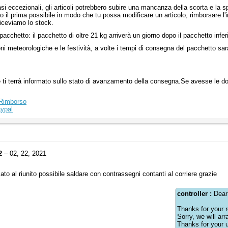
asi eccezionali, gli articoli potrebbero subire una mancanza della scorta e la s
il prima possibile in modo che tu possa modificare un articolo, rimborsare l'
iceviamo lo stock.
 pacchetto: il pacchetto di oltre 21 kg arriverà un giorno dopo il pacchetto infer
ni meteorologiche e le festività, a volte i tempi di consegna del pacchetto sar
e ti terrà informato sullo stato di avanzamento della consegna.Se avesse le d
 Rimborso
ypal
2
– 02, 22, 2021
to al riunito possibile saldare con contrassegni contanti al corriere grazie
controller :
Dear
Thanks for your r
Sorry, we will ar
Thanks for your 