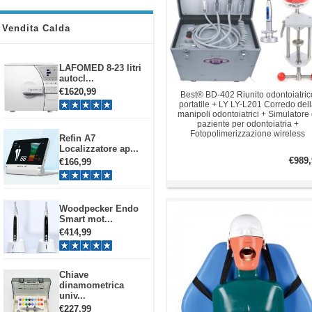
Vendita Calda
LAFOMED 8-23 litri
autocl...
€1620,99
Best® BD-402 Riunito odontoiatric
portatile + LY LY-L201 Corredo del
manipoli odontoiatrici + Simulatore 
paziente per odontoiatria +
Fotopolimerizzazione wireless
Refin A7
Localizzatore ap...
€989,
€166,99
Woodpecker Endo
Smart mot...
€414,99
Chiave
dinamometrica
univ...
€227,99