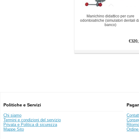
Manichino didattico per cure
odontoiatriche (simulatori dentali d
banco)
€320,
Politiche e Servizi
Pagam
Chi siamo
Contat
Termini e condizioni del servizio
Conse
Privata e Politica di sicurezza
Ritorn
Mappe Sito
Ordine