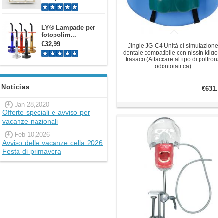
LY® Lampade per
fotopolim...
€32,99
Jingle JG-C4 Unità di simulazione
dentale compatibile con nissin kilgo
frasaco (Attaccare al tipo di poltron
odontoiatrica)
Noticias
€631,
Jan 28,2020
Offerte speciali e avviso per
vacanze nazionali
Feb 10,2026
Avviso delle vacanze della 2026
Festa di primavera