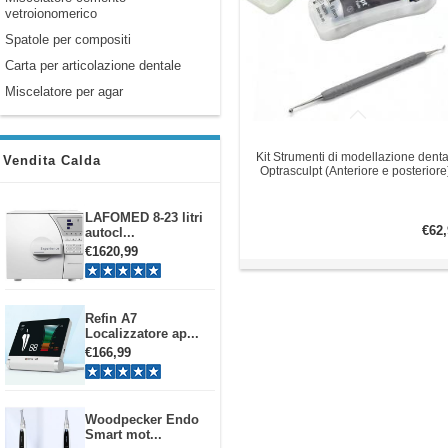
vetroionomerico
Spatole per compositi
Carta per articolazione dentale
Miscelatore per agar
Kit Strumenti di modellazione denta
Vendita Calda
Optrasculpt (Anteriore e posteriore
LAFOMED 8-23 litri
€62,
autocl...
€1620,99
Refin A7
Localizzatore ap...
€166,99
Woodpecker Endo
Smart mot...