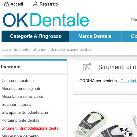
Accedi
Registrato
Categorie All'ingrosso
Marca Dentale
Co
Casa
Impronte
Strumenti di modellazione dentali
-
-
Strumenti di m
Impronte
Cera odontoiatrica
ORDINA per prodotta
Gli ultimi
Mescolatori di alginati
Miscelatore sotto vuoto
Scanner intraorali
Stampante 3d odontoiatria
Portaimpronte dentali
Strumenti di modellazione dentali
Miscelatore cemento