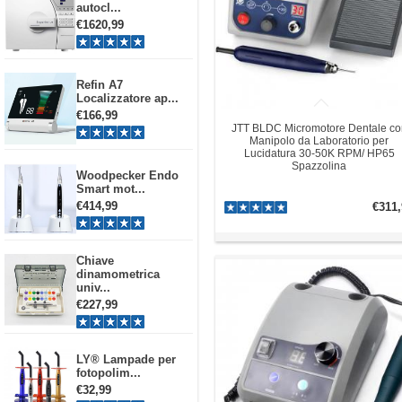
autocl...
€1620,99
Refin A7
Localizzatore ap...
€166,99
JTT BLDC Micromotore Dentale co
Manipolo da Laboratorio per
Lucidatura 30-50K RPM/ HP65
Spazzolina
Woodpecker Endo
Smart mot...
€414,99
€311,
Chiave
dinamometrica
univ...
€227,99
LY® Lampade per
fotopolim...
€32,99