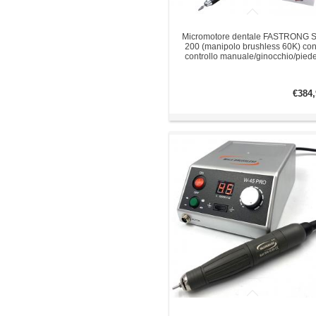
Micromotore dentale FASTRONG S
200 (manipolo brushless 60K) co
controllo manuale/ginocchio/pied
€384,