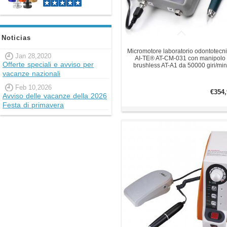
Noticias
Micromotore laboratorio odontotecn
Jan 28,2020
AI-TE® AT-CM-031 con manipolo
Offerte speciali e avviso per
brushless AT-A1 da 50000 giri/min
vacanze nazionali
Feb 10,2026
€354,
Avviso delle vacanze della 2026
Festa di primavera