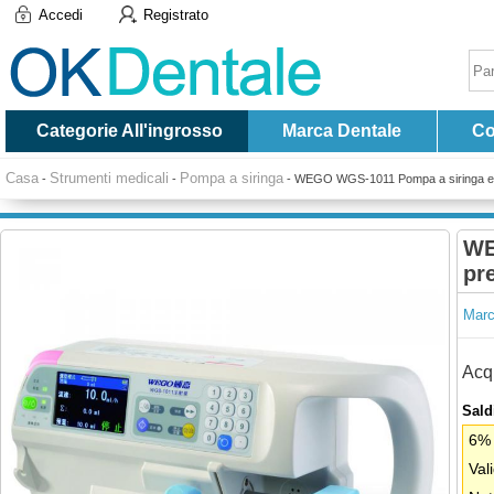
Accedi
Registrato
Categorie All'ingrosso
Marca Dentale
Co
Casa
Strumenti medicali
Pompa a siringa
-
-
-
WEGO WGS-1011 Pompa a siringa elet
WE
pr
Marc
Acqu
Saldi
6% 
Val