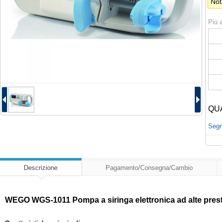
Not
Più a
QU
Segna
Descrizione
Pagamento/Consegna/Cambio
WEGO WGS-1011 Pompa a siringa elettronica ad alte pres