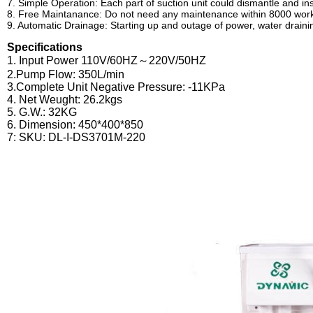
7. Simple Operation: Each part of suction unit could dismantle and inst
8. Free Maintanance: Do not need any maintenance within 8000 work
9. Automatic Drainage: Starting up and outage of power, water drainin
Specifications
1. Input Power 110V/60HZ～220V/50HZ
2.Pump Flow: 350L/min
3.Complete Unit Negative Pressure: -11KPa
4. Net Weught: 26.2kgs
5. G.W.: 32KG
6. Dimension: 450*400*850
7: SKU: DL-I-DS3701M-220