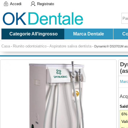
Accedi
Registrato
Categorie All'ingrosso
Marca Dentale
Co
Casa
Riunito odontoiatrico
Aspiratore saliva dentista
-
-
-
Dynamic® DS3701M aspira
Dy
(as
Marc
Acqu
Saldi
6% 
Val