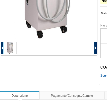
Not
Volt
Più a
QU
Segna
Descrizione
Pagamento/Consegna/Cambio