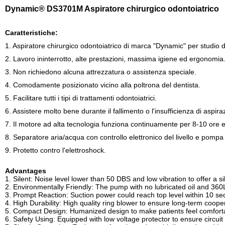
Dynamic® DS3701M Aspiratore chirurgico odontoiatrico
Caratteristiche:
1. Aspiratore chirurgico odontoiatrico di marca "Dynamic" per studio d
2. Lavoro ininterrotto, alte prestazioni, massima igiene ed ergonomia
3. Non richiedono alcuna attrezzatura o assistenza speciale.
4. Comodamente posizionato vicino alla poltrona del dentista.
5. Facilitare tutti i tipi di trattamenti odontoiatrici.
6. Assistere molto bene durante il fallimento o l'insufficienza di aspiraz
7. Il motore ad alta tecnologia funziona continuamente per 8-10 ore
8. Separatore aria/acqua con controllo elettronico del livello e pompa 
9. Protetto contro l'elettroshock.
Advantages
1. Silent: Noise level lower than 50 DBS and low vibration to offer a 
2. Environmentally Friendly: The pump with no lubricated oil and 360L/
3. Prompt Reaction: Suction power could reach top level within 10 se
4. High Durability: High quality ring blower to ensure long-term coope
5. Compact Design: Humanized design to make patients feel comforta
6. Safety Using: Equipped with low voltage protector to ensure circuit