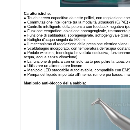
Caratteristiche:
● Touch screen capacitivo da sette pollici, con regolazione co
● Commutazione intelligente tra la modalità ultrasuoni (G/P/E) e
● Controllo intelligente della potenza con feedback negativo (pow
● Funzione ecografica: ablazione sopragengivale, trattamento pa
● Funzione di sabbiatura: sopragengivale, sottogengivale (con 
● Bottiglia d'acqua singola da 800 ml
● Il meccanismo di regolazione della pressione elettrica viene ut
● Scaldabagno incorporato, con temperatura dell'acqua costante i
● Pedale wireless, tecnologia brevettata esclusiva, funzioname
acqua, acqua senza vibrazione)
● La funzione di pulizia con un solo tasto può pulire la tubazion
● Utilizzare un alimentatore lineare.
● Manipolo LED staccabile autoclavabile, compatibile con EM
● Pompa del liquido importata all'interno, rumore più basso, ma
Manipolo anti-blocco della sabbia: