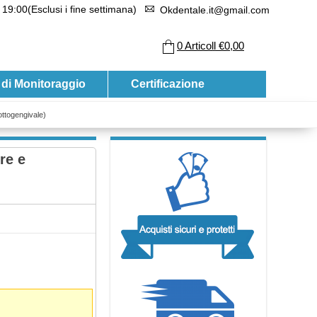
 19:00(Esclusi i fine settimana)
Okdentale.it@gmail.com
0
Articoll
€0,00
 di Monitoraggio
Certificazione
ttogengivale)
re e