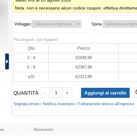
Valido fino al 20 agosto 2026
Nota: non è necessario alcun codice coupon, effettua direttamen
Voltaggio:
Spina:
Più acquisti, più risparmi!
Qtà
Prezzo
2 - 4
€2438,99
5 - 9
€2387,99
≥10
€2311,99
QUANTITÀ
-
+
Segnala errore / Notifica inventario / Fatturazione prezzo all'ingrosso
io
Recensioni