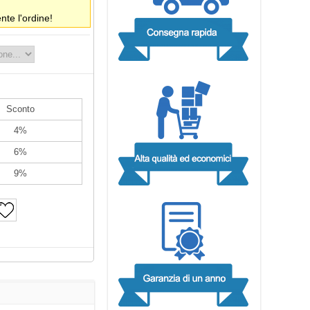
te l'ordine!
Sconto
4%
6%
9%