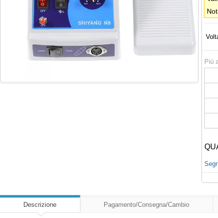
Not
Volt
Più a
QU
Segna
Descrizione
Pagamento/Consegna/Cambio