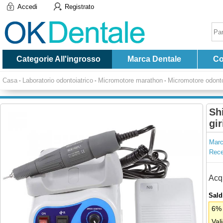
Accedi
Registrato
Categorie All'ingrosso
Marca Dentale
Co
Casa
Laboratorio odontoiatrico
Micromotore marathon
Micromotore odont
-
-
-
Sh
gir
Marc
Recen
Acqu
Saldi
6% 
Val