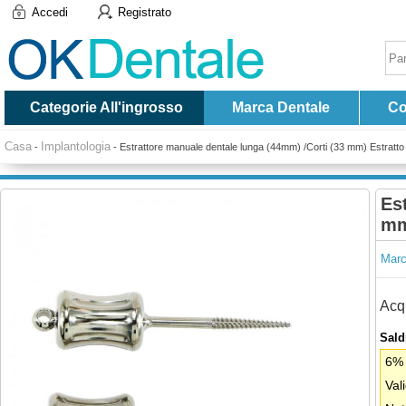
Accedi
Registrato
Categorie All'ingrosso
Marca Dentale
Co
Casa
Implantologia
-
-
Estrattore manuale dentale lunga (44mm) /Corti (33 mm) Estratto
Es
mm
Marc
Acqu
Saldi
6% 
Val