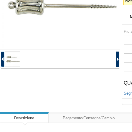
Not
M
Più a
QU
Segna
Descrizione
Pagamento/Consegna/Cambio