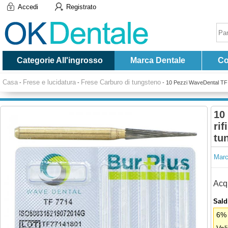
Accedi
Registrato
Categorie All'ingrosso
Marca Dentale
Co
Casa
Frese e lucidatura
Frese Carburo di tungsteno
-
-
-
10 Pezzi WaveDental TF 77
10
rif
tu
Marc
Acqu
Saldi
6% 