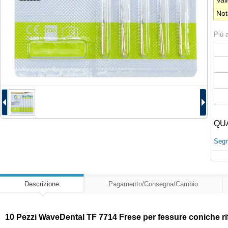
Val
Not
Più a
QU
Segna
Descrizione
Pagamento/Consegna/Cambio
10 Pezzi WaveDental TF 7714 Frese per fessure coniche rifi