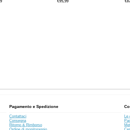
9
€95,99
€8
Pagamento e Spedizione
Co
Contattaci
Le 
Consegna
Pa
Ritorno & Rimborso
Met
Ordine di monitoraggio
Cer