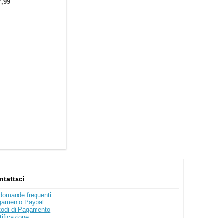
7,99
ntattaci
domande frequenti
gamento Paypal
odi di Pagamento
tificazione