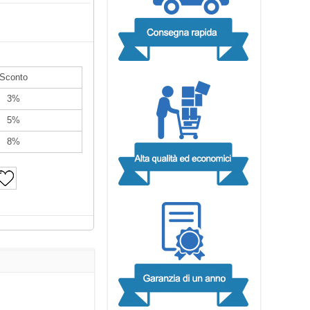
Sconto
3%
5%
8%