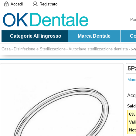
Accedi
Registrato
Categorie All'ingrosso
Marca Dentale
Co
Casa
Disinfezione e Sterilizzazione
Autoclave sterilizzazione dentista
-
-
-
5Pz
5P
Marc
Acqu
Saldi
6% 
Val
Not