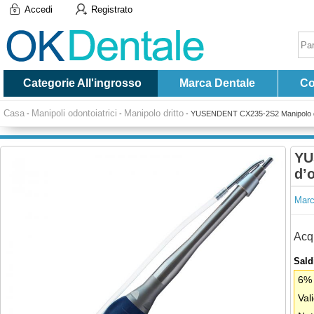
Accedi
Registrato
Categorie All'ingrosso
Marca Dentale
Co
Casa
Manipoli odontoiatrici
Manipolo dritto
-
-
-
YUSENDENT CX235-2S2 Manipolo dritt
YU
d’
Marc
Acqu
Saldi
6% 
Val