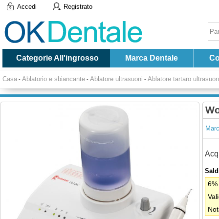
Accedi
Registrato
Categorie All'ingrosso
Marca Dentale
Co
Casa
Ablatorio e sbiancante
Ablatore ultrasuoni
Ablatore tartaro ultrasuon
-
-
-
Wo
Marc
Acqu
Saldi
6% 
Val
Not