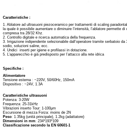
Caratteristiche :
1. Ablatore ad ultrasuoni piezoceramico per trattamenti di scaling paradontal
la quale è possibile aumentare o diminuire l’intensità, l’ablatore permette d
compresa tra 28/32 Khz.
2. Controllo digitale e ricerca automatica della frequenza.
3. Irrigazione indipendente selezionabile dall’operatore tramite serbatoio da 
sodio, soluzioni saline, ecc.
4. Undici inserti per igiene e profilassi in dotazione.
5. L’apparecchio è già predisposto per l’attacco alla rete idrica
Specifiche :
Alimentatore
Tensione esterna : ~220V, 50/60Hz, 150mA
Dispositivo : ~24V, 1.3A
Caratteristiche ultrasuoni
Potenza: 3-20W
Frequenza: 25-31kHz
Vibrazioni inserto Tour: 1-100μm
Escursione di mezza Forza: moins de 2N
Peso
: 1.35kg (unità principale), 1.2kg (adattatore)
Dimensioni in mm
: 234*193*109
Classificazione secondo la EN 60601-1