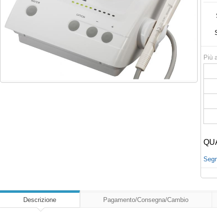
Più a
QU
Segna
Descrizione
Pagamento/Consegna/Cambio