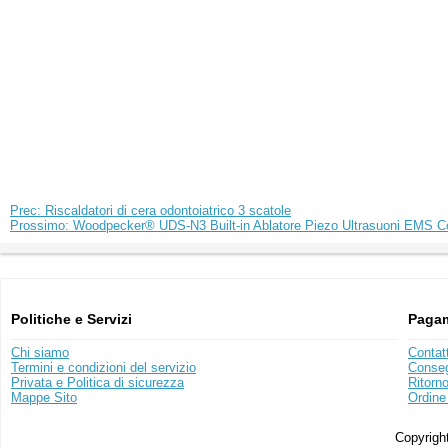
Prec: Riscaldatori di cera odontoiatrico 3 scatole
Prossimo: Woodpecker® UDS-N3 Built-in Ablatore Piezo Ultrasuoni EMS C
Politiche e Servizi
Pagam
Chi siamo
Contat
Termini e condizioni del servizio
Conse
Privata e Politica di sicurezza
Ritorn
Mappe Sito
Ordine
Copyright