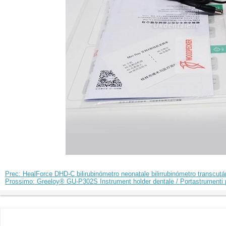
Prec: HealForce DHD-C bilirubinómetro neonatale bilirrubinómetro transcut
Prossimo: Greeloy® GU-P302S Instrument holder dentale / Portastrumenti pe