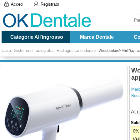
Accedi
Registrato
Categorie All'ingrosso
Marca Dentale
Co
Casa
Sistema di radiografia
Radiografico endorale
-
-
-
Woodpecker® Mini Ray radiog
Wo
ap
Marc
Recen
Acqu
Saldi
6% 
Val