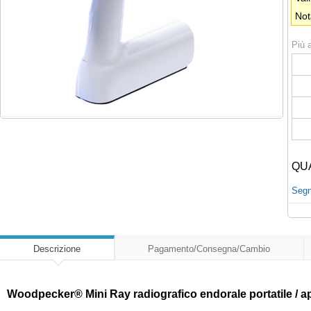
Not
Più a
QU
Segna
Descrizione
Pagamento/Consegna/Cambio
Woodpecker® Mini Ray radiografico endorale portatile / ap