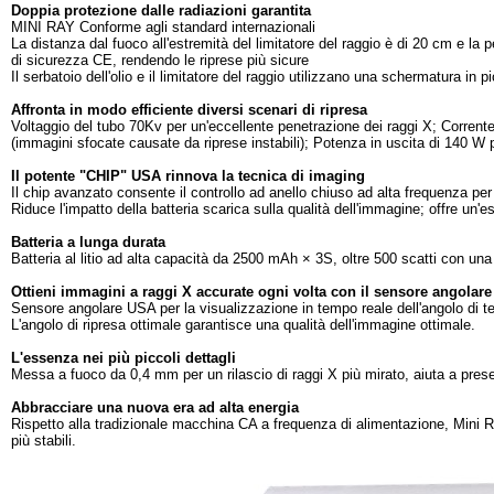
Doppia protezione dalle radiazioni garantita
MINI RAY Conforme agli standard internazionali
La distanza dal fuoco all'estremità del limitatore del raggio è di 20 cm e la
di sicurezza CE, rendendo le riprese più sicure
Il serbatoio dell'olio e il limitatore del raggio utilizzano una schermatura i
Affronta in modo efficiente diversi scenari di ripresa
Voltaggio del tubo 70Kv per un'eccellente penetrazione dei raggi X; Corrente
(immagini sfocate causate da riprese instabili); Potenza in uscita di 140 W 
Il potente "CHIP" USA rinnova la tecnica di imaging
Il chip avanzato consente il controllo ad anello chiuso ad alta frequenza per 
Riduce l'impatto della batteria scarica sulla qualità dell'immagine; offre un'
Batteria a lunga durata
Batteria al litio ad alta capacità da 2500 mAh × 3S, oltre 500 scatti con una
Ottieni immagini a raggi X accurate ogni volta con il sensore angolare
Sensore angolare USA per la visualizzazione in tempo reale dell'angolo di ten
L'angolo di ripresa ottimale garantisce una qualità dell'immagine ottimale.
L'essenza nei più piccoli dettagli
Messa a fuoco da 0,4 mm per un rilascio di raggi X più mirato, aiuta a prese
Abbracciare una nuova era ad alta energia
Rispetto alla tradizionale macchina CA a frequenza di alimentazione, Mini 
più stabili.