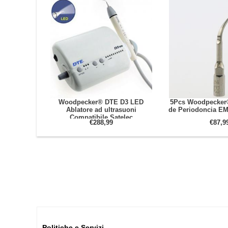
Woodpecker® DTE D3 LED
5Pcs Woodpecker®
Ablatore ad ultrasuoni
de Periodoncia E
Compatibile Satelec
€288,99
€87,9
Politiche e Servizi