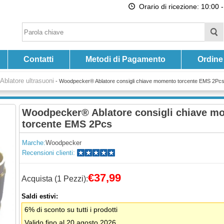
Orario di ricezione: 10:00 -
Contatti
Metodi di Pagamento
Ordine
Ablatore ultrasuoni
-
Woodpecker® Ablatore consigli chiave momento torcente EMS 2Pc
Woodpecker® Ablatore consigli chiave m
torcente EMS 2Pcs
Marche:
Woodpecker
Recensioni clienti:
€37,99
Acquista (1 Pezzi):
Saldi estivi:
6% di sconto su tutti i prodotti
Valido fino al 20 agosto 2026