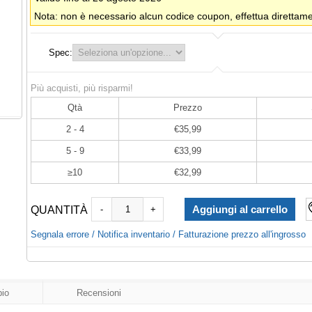
Nota: non è necessario alcun codice coupon, effettua direttamen
Spec:
Più acquisti, più risparmi!
Qtà
Prezzo
2 - 4
€35,99
5 - 9
€33,99
≥10
€32,99
QUANTITÀ
-
+
Segnala errore / Notifica inventario / Fatturazione prezzo all'ingrosso
io
Recensioni