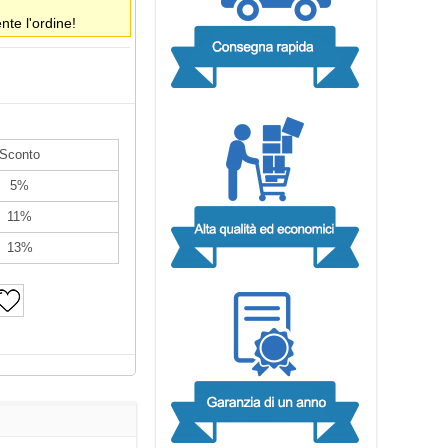
te l'ordine!
Sconto
5%
11%
13%