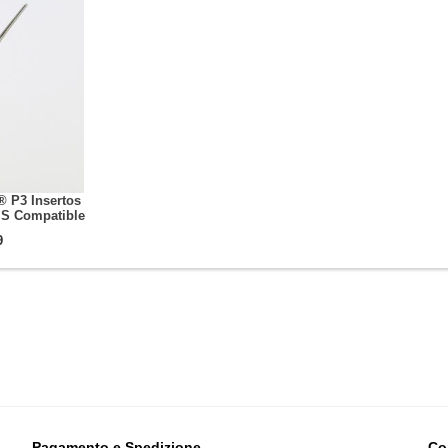
 P3 Insertos
MS Compatible
9
Pagamento e Spedizione
Co