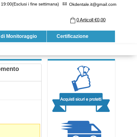
 19:00(Esclusi i fine settimana)
Okdentale.it@gmail.com
0
Articoll
€0,00
 di Monitoraggio
Certificazione
s
omento