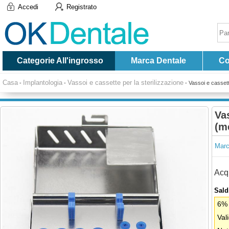
Accedi
Registrato
Categorie All'ingrosso
Marca Dentale
Co
Casa
Implantologia
Vassoi e cassette per la sterilizzazione
-
-
-
Vassoi e casset
Va
(m
Marc
Acqu
Saldi
6% 
Val