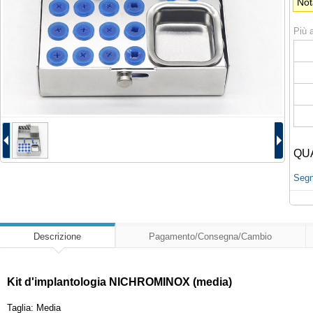
Not
Più a
QU
Segna
Descrizione
Pagamento/Consegna/Cambio
Kit d'implantologia NICHROMINOX (media)
Taglia: Media