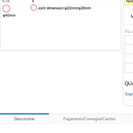
Not
M
Più a
QU
Segna
Descrizione
Pagamento/Consegna/Cambio