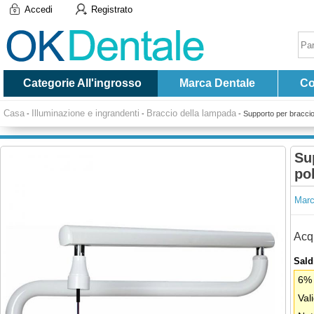
Accedi
Registrato
Categorie All'ingrosso
Marca Dentale
Co
Casa
Illuminazione e ingrandenti
Braccio della lampada
-
-
-
Supporto per braccio
Su
po
Marc
Acqu
Saldi
6% 
Val