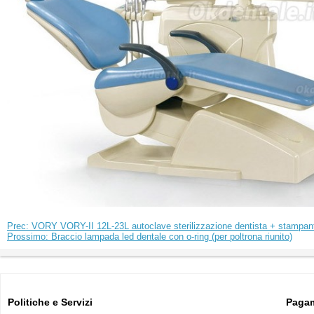
Prec: VORY VORY-II 12L-23L autoclave sterilizzazione dentista + stampan
Prossimo: Braccio lampada led dentale con o-ring (per poltrona riunito)
Politiche e Servizi
Pagam