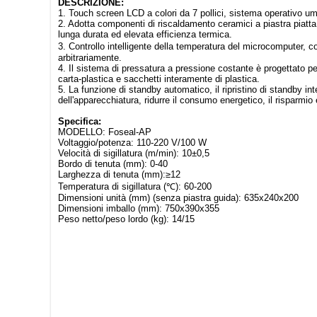
DESCRIZIONE:
1. Touch screen LCD a colori da 7 pollici, sistema operativo um
2. Adotta componenti di riscaldamento ceramici a piastra piatta
lunga durata ed elevata efficienza termica.
3. Controllo intelligente della temperatura del microcomputer, c
arbitrariamente.
4. Il sistema di pressatura a pressione costante è progettato per 
carta-plastica e sacchetti interamente di plastica.
5. La funzione di standby automatico, il ripristino di standby int
dell'apparecchiatura, ridurre il consumo energetico, il risparmio
Specifica:
MODELLO: Foseal-AP
Voltaggio/potenza: 110-220 V/100 W
Velocità di sigillatura (m/min): 10±0,5
Bordo di tenuta (mm): 0-40
Larghezza di tenuta (mm):≥12
Temperatura di sigillatura (℃): 60-200
Dimensioni unità (mm) (senza piastra guida): 635x240x200
Dimensioni imballo (mm): 750x390x355
Peso netto/peso lordo (kg): 14/15