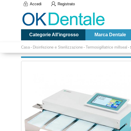
Accedi
Registrato
Categorie All'ingrosso
Marca Dentale
Casa
Disinfezione e Sterilizzazione
Termosigillatrice millseal
-
-
-