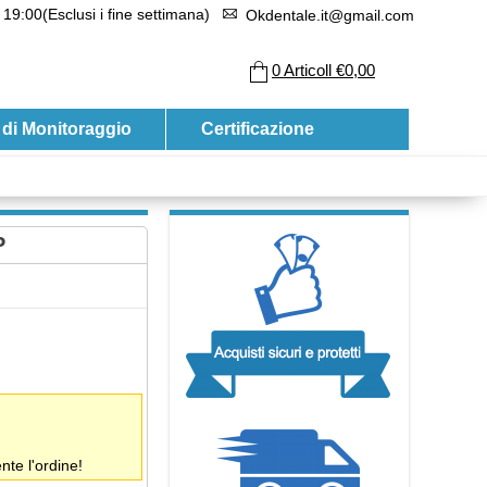
 19:00(Esclusi i fine settimana)
Okdentale.it@gmail.com
0
Articoll
€0,00
 di Monitoraggio
Certificazione
P
te l'ordine!