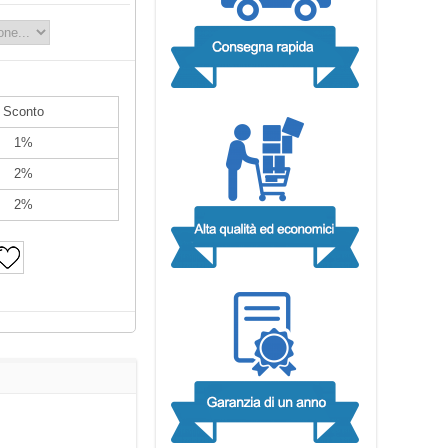
Sconto
1%
2%
2%