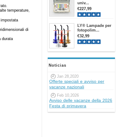
univ...
rato.
€227,99
alte temperature,
℃ impostata
LY® Lampade per
ridimensionali di
fotopolim...
€32,99
a durata
Noticias
Jan 28,2020
Offerte speciali e avviso per
vacanze nazionali
Feb 10,2026
Avviso delle vacanze della 2026
Festa di primavera