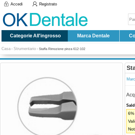
Accedi
Registrato
Categorie All'ingrosso
Marca Dentale
Co
Casa
Strumentario
-
-
Staffa Rimozione pinza 612-102
St
Marc
Acqu
Saldi
6% 
Val
Not