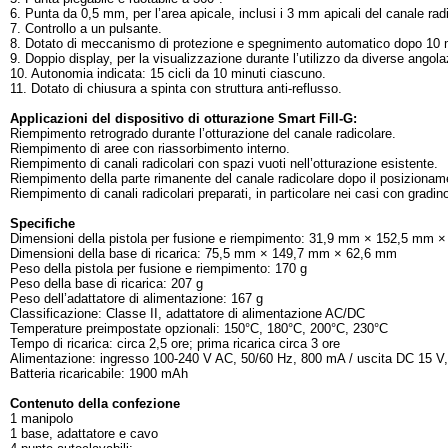
6. Punta da 0,5 mm, per l’area apicale, inclusi i 3 mm apicali del canale rad
7. Controllo a un pulsante.
8. Dotato di meccanismo di protezione e spegnimento automatico dopo 10 m
9. Doppio display, per la visualizzazione durante l’utilizzo da diverse angolaz
10. Autonomia indicata: 15 cicli da 10 minuti ciascuno.
11. Dotato di chiusura a spinta con struttura anti-reflusso.
Applicazioni del dispositivo di otturazione Smart Fill-G:
Riempimento retrogrado durante l’otturazione del canale radicolare.
Riempimento di aree con riassorbimento interno.
Riempimento di canali radicolari con spazi vuoti nell’otturazione esistente.
Riempimento della parte rimanente del canale radicolare dopo il posizionamen
Riempimento di canali radicolari preparati, in particolare nei casi con gradin
Specifiche
Dimensioni della pistola per fusione e riempimento: 31,9 mm × 152,5 mm 
Dimensioni della base di ricarica: 75,5 mm × 149,7 mm × 62,6 mm
Peso della pistola per fusione e riempimento: 170 g
Peso della base di ricarica: 207 g
Peso dell’adattatore di alimentazione: 167 g
Classificazione: Classe II, adattatore di alimentazione AC/DC
Temperature preimpostate opzionali: 150°C, 180°C, 200°C, 230°C
Tempo di ricarica: circa 2,5 ore; prima ricarica circa 3 ore
Alimentazione: ingresso 100-240 V AC, 50/60 Hz, 800 mA / uscita DC 15 V,
Batteria ricaricabile: 1900 mAh
Contenuto della confezione
1 manipolo
1 base, adattatore e cavo