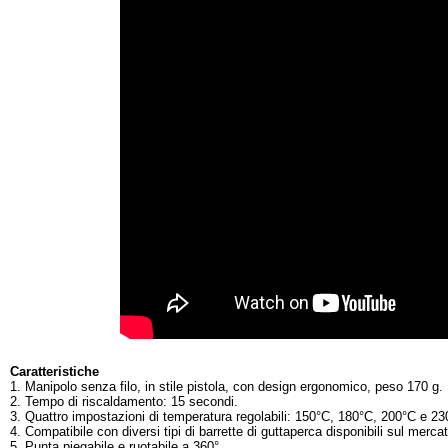
Caratteristiche
1. Manipolo senza filo, in stile pistola, con design ergonomico, peso 170 g.
2. Tempo di riscaldamento: 15 secondi.
3. Quattro impostazioni di temperatura regolabili: 150°C, 180°C, 200°C e 23
4. Compatibile con diversi tipi di barrette di guttaperca disponibili sul merca
5. Punta piegabile e ruotabile a 360°.