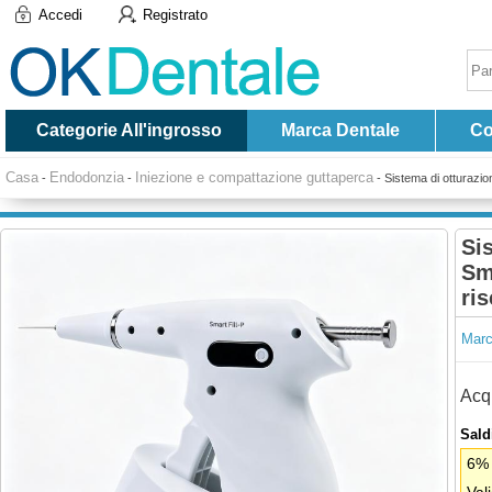
Accedi
Registrato
Categorie All'ingrosso
Marca Dentale
Co
Casa
Endodonzia
Iniezione e compattazione guttaperca
-
-
-
Sistema di otturazio
Si
Sm
ri
Marc
Acqu
Saldi
6% 