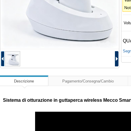
Val
Not
Volt
QU
Segna
Descrizione
Pagamento/Consegna/Cambio
Sistema di otturazione in guttaperca wireless Mecco Smart 