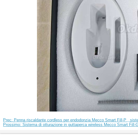
Prec: Penna riscaldante cordless per endodonzia Mecco Smart Fill-P , sist
Prossimo: Sistema di otturazione in guttaperca wireless Mecco Smart Fill-