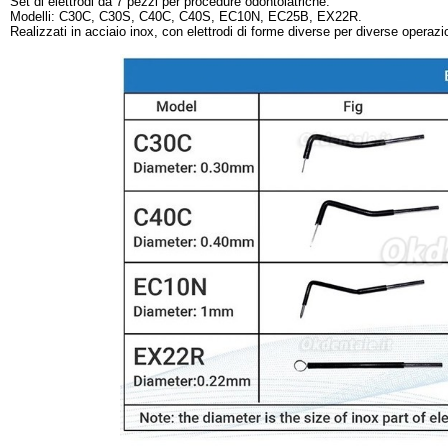
Set di elettrodi da 7 pezzi per procedure odontoiatriche.
Modelli: C30C, C30S, C40C, C40S, EC10N, EC25B, EX22R.
Realizzati in acciaio inox, con elettrodi di forme diverse per diverse operazio