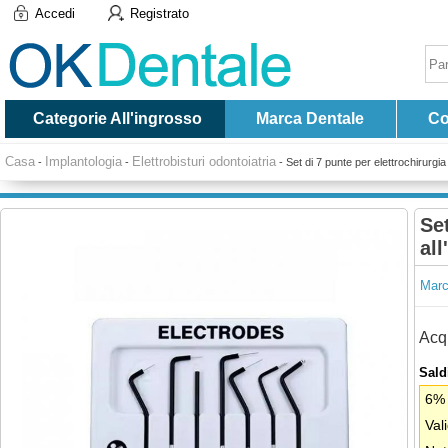
Accedi
Registrato
Categorie All'ingrosso
Marca Dentale
Co
Casa
Implantologia
Elettrobisturi odontoiatria
-
-
-
Set di 7 punte per elettrochirurgia
Set
all
Marc
Acqu
Saldi
6% 
Val