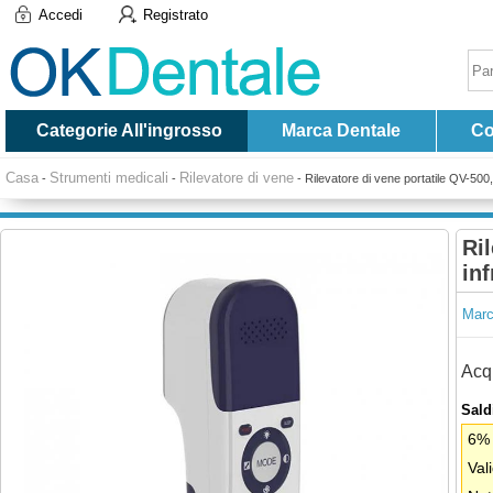
Accedi
Registrato
Categorie All'ingrosso
Marca Dentale
Co
Casa
Strumenti medicali
Rilevatore di vene
-
-
-
Rilevatore di vene portatile QV-500,
Ri
inf
Marc
Acqu
Saldi
6% 
Val