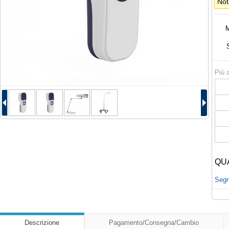
Not
M
Più a
QU
Segna
Descrizione
Pagamento/Consegna/Cambio