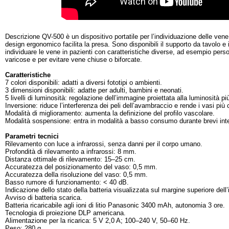
Descrizione QV-500 è un dispositivo portatile per l’individuazione delle vene
design ergonomico facilita la presa. Sono disponibili il supporto da tavolo e i
individuare le vene in pazienti con caratteristiche diverse, ad esempio pers
varicose e per evitare vene chiuse o biforcate.
Caratteristiche
7 colori disponibili: adatti a diversi fototipi o ambienti.
3 dimensioni disponibili: adatte per adulti, bambini e neonati.
5 livelli di luminosità: regolazione dell’immagine proiettata alla luminosità pi
Inversione: riduce l’interferenza dei peli dell’avambraccio e rende i vasi più c
Modalità di miglioramento: aumenta la definizione del profilo vascolare.
Modalità sospensione: entra in modalità a basso consumo durante brevi interv
Parametri tecnici
Rilevamento con luce a infrarossi, senza danni per il corpo umano.
Profondità di rilevamento a infrarossi: 8 mm.
Distanza ottimale di rilevamento: 15–25 cm.
Accuratezza del posizionamento del vaso: 0,5 mm.
Accuratezza della risoluzione del vaso: 0,5 mm.
Basso rumore di funzionamento: < 40 dB.
Indicazione dello stato della batteria visualizzata sul margine superiore dell
Avviso di batteria scarica.
Batteria ricaricabile agli ioni di litio Panasonic 3400 mAh, autonomia 3 ore.
Tecnologia di proiezione DLP americana.
Alimentazione per la ricarica: 5 V 2,0 A; 100–240 V, 50–60 Hz.
Peso: 280 g.