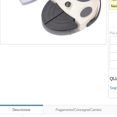
Not
Più a
QU
Segna
Descrizione
Pagamento/Consegna/Cambio