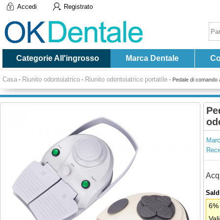
Accedi
Registrato
Categorie All'ingrosso
Marca Dentale
Co
Casa
Riunito odontoiatrico
Riunito odontoiatrico portatile
-
-
-
Pedale di comando a 
Pe
od
Marc
Recen
Acqu
Saldi
6% 
Val