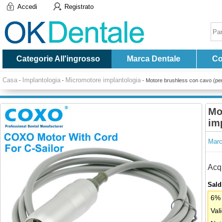
Accedi
Registrato
Categorie All'ingrosso
Marca Dentale
Co
Casa
Implantologia
Micromotore implantologia
-
-
-
Motore brushless con cavo (
Mo
im
Marc
Acqu
Saldi
6% 
Val