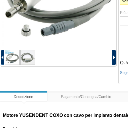
Not
Più a
QU
Segna
Descrizione
Pagamento/Consegna/Cambio
Motore YUSENDENT COXO con cavo per impianto dentale