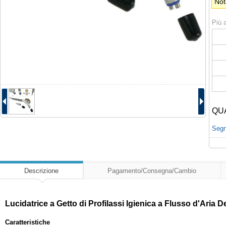
Not
Più a
QU
Segna
Descrizione
Pagamento/Consegna/Cambio
Lucidatrice a Getto di Profilassi Igienica a Flusso d'Aria D
Caratteristiche