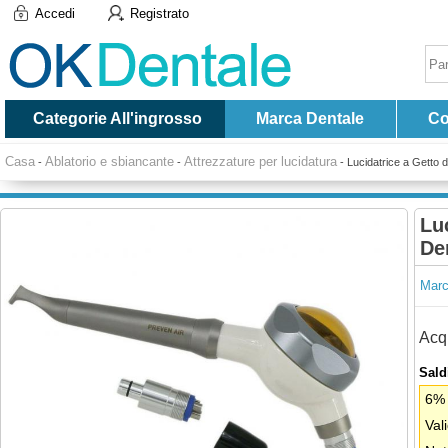
Accedi
Registrato
Categorie All'ingrosso
Marca Dentale
Co
Casa
Ablatorio e sbiancante
Attrezzature per lucidatura
-
-
-
Lucidatrice a Getto d
Luc
De
Marc
Acqu
Saldi
6% 
Val