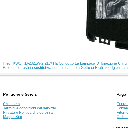
Prec: KWS KD-2021W-2 21W Ha Condotto La Lampada Di Ispezione Chirurgi
Prossimo: Testina sostitutiva per Lucidatrice a Getto di Profilassi Igienica 
Politiche e Servizi
Pagam
Chi siamo
Contat
Termini e condizioni del servizio
Conse
Privata e Politica di sicurezza
Ritorn
Mappe Sito
Ordine