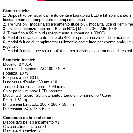
Caratteristiche:
1. Dispositivo per sbiancamento dentale basato su LED e kit sbiancante; sfrut
bassa o normale temperatura in tempi contenuti.
2. Tre funzioni: modalità sbiancamento (luce blu), modalità luce di riempimen
3. Livelli di potenza regolabili: Basso 50% | Medio 70% | Alto 100%.
4. Timer fino a 99 minuti (spegnimento automatico a 00:00).
5. Modalità sbiancamento: luce blu 460 nm per la rimozione delle macchie e l
6. Modalità luce di riempimento: utilizzabile come luce per esame orale, utile 
regolazioni.
7. Modalità carie: luce violetta 410 nm per individuazione precoce di lesion
Parametri tecnici:
Modello: BM01-C
Tensione di ingresso: AC 100–240 V
Potenza: 10 W
Frequenza: 50–60 Hz
Lunghezza d’onda: 460 nm +10
Tempo di funzionamento: 0–99 minuti
Chip: perle luminose LED integrate
Modalità di lavoro: Sbiancamento / Luce di riempimento / Carie
Peso: 1,32 kg
Dimensioni lampada: 100 × 190 × 35 mm
Dimensioni: 34 × 23 × 6 cm
Contenuto della confezione:
Dispositivo per sbiancamento ×1
Cavo di alimentazione ×1
Manuale d’istruzioni ×1