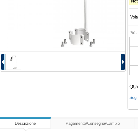
Not
Volt
Più a
QU
Segna
Descrizione
Pagamento/Consegna/Cambio