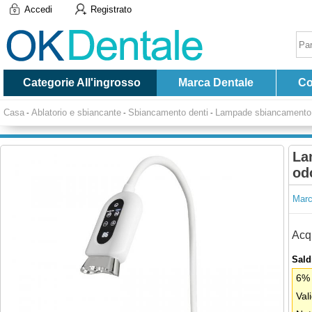
Accedi
Registrato
Categorie All'ingrosso
Marca Dentale
Co
Casa
Ablatorio e sbiancante
Sbiancamento denti
Lampade sbiancamento 
-
-
-
La
od
Marc
Acqu
Saldi
6% 
Val