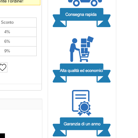
te l'ordine!
Sconto
4%
6%
9%