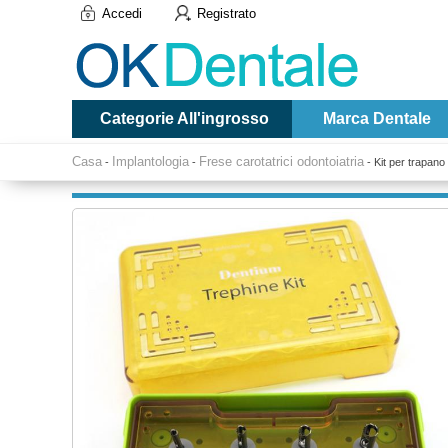
Accedi
Registrato
Categorie All'ingrosso
Marca Dentale
Casa
Implantologia
Frese carotatrici odontoiatria
-
-
-
Kit per trapano