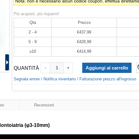
Nota: non è necessario alcun codice coupon, effettua direttamen
Più acquisti, più risparmi!
Qtà
Prezzo
2 - 4
€437,99
5 - 9
€428,99
≥10
€414,99
QUANTITÀ
-
+
Segnala errore / Notifica inventario / Fatturazione prezzo all'ingrosso
io
Recensioni
odontoiatria (φ3-10mm)