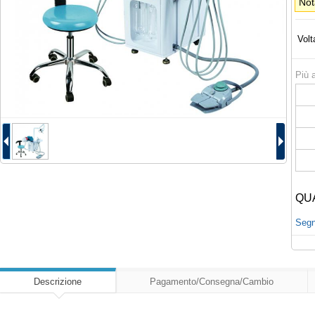
Not
Volt
Più a
QU
Segna
Descrizione
Pagamento/Consegna/Cambio