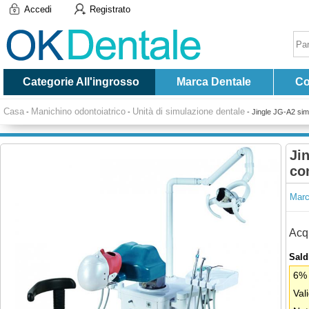
Accedi
Registrato
Categorie All'ingrosso
Marca Dentale
Co
Casa
Manichino odontoiatrico
Unità di simulazione dentale
-
-
-
Jingle JG-A2 simu
Ji
co
Marc
Acqu
Saldi
6% 
Val