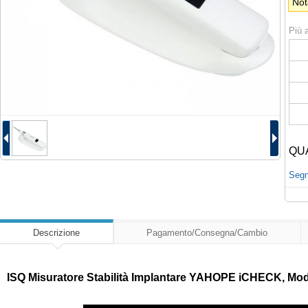
Not
Più a
QU
Segna
Descrizione
Pagamento/Consegna/Cambio
ISQ Misuratore Stabilità Implantare YAHOPE iCHECK, Modulo