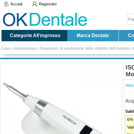
Accedi
Registrato
Categorie All'ingrosso
Marca Dentale
Co
Casa
Implantologia
Dispositivo di valutazione della stabilità dell'impianto
-
-
-
IS
Mo
Marc
Acqu
Saldi
6% 
Val