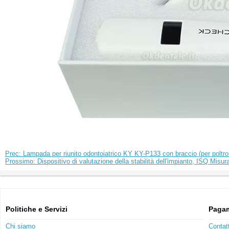
Prec: Lampada per riunito odontoiatrico KY KY-P133 con braccio (per poltro
Prossimo: Dispositivo di valutazione della stabilità dell'impianto, ISQ Misura
Politiche e Servizi
Pagam
Chi siamo
Contat