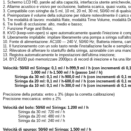
1. Schermo LCD HD, parole ad alta capacità, interfaccia utente amichevole,
2. Allarme acustico e visivo per occlusione, batteria scarica, quasi vuota, sc
3. Compatibile con siringhe da 5 ml, 10 ml, 20 ml, 30 ml, 50/60 ml di qualsi
4. Preimpostare il volume della soluzione per ridurre notevolmente il carico di
5. Tre modalità di lavoro: modalità Rate, modalità Time Volume, modalità 
6. Tre livelli di occlusione: alto, medio e basso;
7. Funzione Purge and Bolus;
8. KVO (keep-vein-open) si apre automaticamente quando l'iniezione è comple
9. Liberamente impilabile: impilare liberamente una pompa a siringa sull'altr
10. Fonte di alimentazione: AC100 --- 240 V, 50/60 Hz; Batteria interna, ca
11. Il funzionamento con un solo tasto rende l'installazione facile e semplic
12. Rilevatore di afferrare lo stantuffo della siringa, azionabile con una ma
13. Registra automaticamente le impostazioni dell'ultima iniezione;
14. BYZ-810D può memorizzare 2000pcs di record di iniezione e ha una libre
Velocità: 50/60 ml Siringa: 0,1 ml / h-999,9 ml / h (con incrementi di 0,1
1.000 ml / h-1.500 ml / h (passo 1ml / h)
Siringa da 30 ml: 0,1 ml / h-900,0 ml / h (con incrementi di 0,1 ml
Siringa da 20 ml: 0,1 ml / h-600,0 ml / h (con incrementi di 0,1 ml
Siringa da 10 ml: 0,1 ml / h-300,0 ml / h (con incrementi di 0,1 ml
Precisione della portata: entro ± 3% (dopo la corretta calibrazione)
Precisione meccanica: entro ± 2%
Velocità del bolo: 50/60 ml Siringa: 1.200 ml / h
Siringa da 30 ml: 720 ml / h
Siringa da 20 ml: 480 ml / h
Siringa da 10 ml: 240 ml / h
Velocità di spurgo: 50/60 ml Siringa: 1.500 ml / h