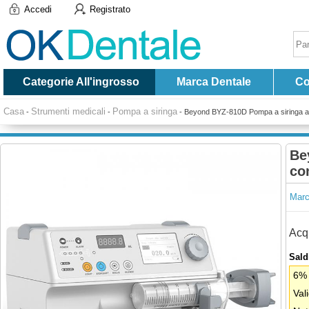
Accedi
Registrato
Categorie All'ingrosso
Marca Dentale
Co
Casa
Strumenti medicali
Pompa a siringa
-
-
-
Beyond BYZ-810D Pompa a siringa a c
Be
co
Marc
Acqu
Saldi
6% 
Val