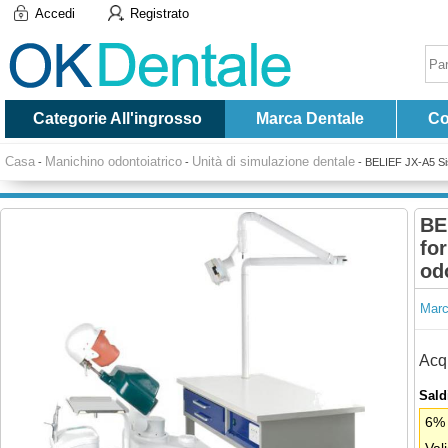
Accedi
Registrato
Categorie All'ingrosso
Marca Dentale
Co
Casa
Manichino odontoiatrico
Unità di simulazione dentale
-
-
-
BELIEF JX-A5 Sist
BE
fo
od
Marc
Acqu
Saldi
6% 