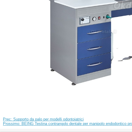
Prec: Supporto da palo per modelli odontoiatrici
Prossimo: BEING Testina contrangolo dentale ​per manipolo endodontico pro