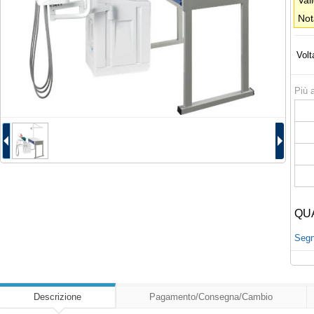
Val
Not
Volt
Più a
QU
Segna
Descrizione
Pagamento/Consegna/Cambio