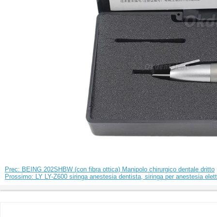
Prec: BEING 202SHBW (con fibra ottica) Manipolo chirurgico dentale dritto
Prossimo: LY LY-Z600 siringa anestesia dentista, siringa per anestesia elett