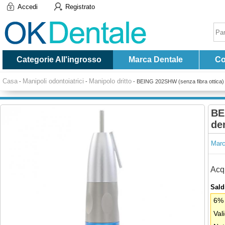
Accedi
Registrato
Categorie All'ingrosso
Marca Dentale
Co
Casa
Manipoli odontoiatrici
Manipolo dritto
-
-
-
BEING 202SHW (senza fibra ottica) M
BE
den
Marc
Acqu
Saldi
6% 
Val