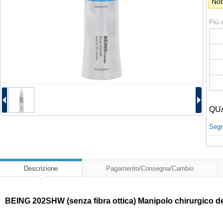
Not
Più a
QU
Segna
Descrizione
Pagamento/Consegna/Cambio
BEING 202SHW (senza fibra ottica) Manipolo chirurgico de