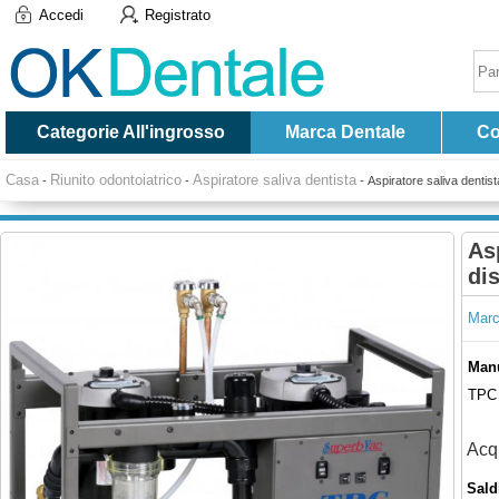
Accedi
Registrato
Categorie All'ingrosso
Marca Dentale
Co
Casa
Riunito odontoiatrico
Aspiratore saliva dentista
-
-
-
Aspiratore saliva dentist
As
dis
Marc
Manu
TPC 
Acqu
Saldi