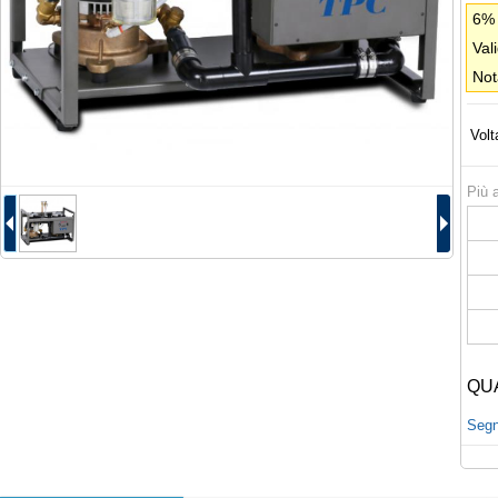
6% 
Val
Not
Volt
Più a
QU
Segna