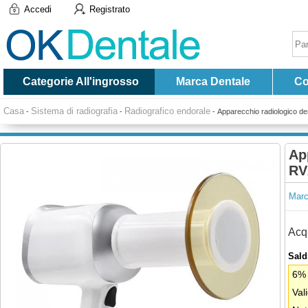
Accedi
Registrato
Categorie All'ingrosso
Marca Dentale
Co
Casa
Sistema di radiografia
Radiografico endorale
-
-
-
Apparecchio radiologico de
Ap
RV
Marc
Acqu
Saldi
6% 
Val