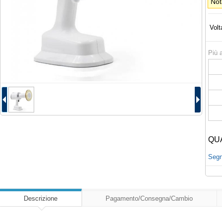
Not
Volt
Più a
QU
Segna
Descrizione
Pagamento/Consegna/Cambio