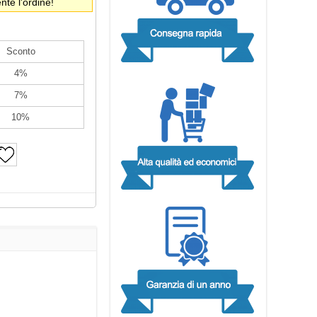
te l'ordine!
Sconto
4%
7%
10%