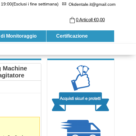
 19:00(Esclusi i fine settimana)
Okdentale.it@gmail.com
0
Articoll
€0,00
 di Monitoraggio
Certificazione
ng Machine
agitatore