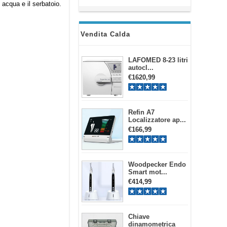
 acqua e il serbatoio.
Vendita Calda
LAFOMED 8-23 litri
autocl...
€1620,99
Refin A7
Localizzatore ap...
€166,99
Woodpecker Endo
Smart mot...
€414,99
Chiave
dinamometrica