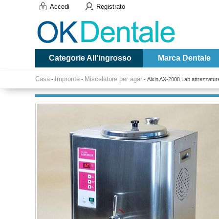
Accedi
Registrato
Categorie All'ingrosso
Marca Dentale
Casa
Impronte
Miscelatore per agar
-
-
-
Aixin AX-2008 Lab attrezzatur