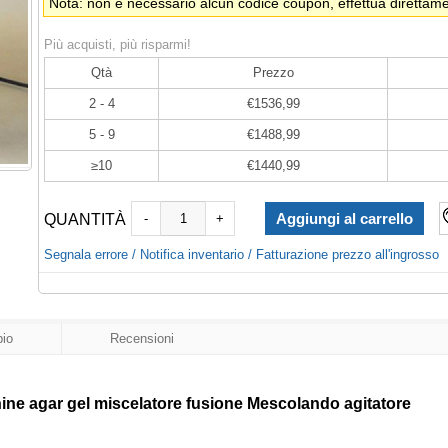
Nota: non è necessario alcun codice coupon, effettua direttamen
Più acquisti, più risparmi!
Qtà
Prezzo
2 - 4
€1536,99
5 - 9
€1488,99
≥10
€1440,99
QUANTITÀ
-
+
Segnala errore / Notifica inventario / Fatturazione prezzo all'ingrosso
io
Recensioni
ine agar gel miscelatore fusione Mescolando agitatore