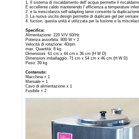
1. Il sistema di riscaldamento dell' acqua permette il riscaldame
È eccellente caldo mantenendo l' efficienza a temperature inferi
2. e la mescolanza self-adapting lame consente la duplicazione
3. La nuova uscita design permette di duplicare gel per versar
4. fuction: questa unità è utilizzata per la fusione e la miscelaz
Specifica:
Alimentazione: 220 V/V 50/Hz
Potenza assorbita: 800 W × 2
Velocità di rotazione: 40rpm
max. Quantità: 8 kg
Dimensioni: 61 cm x 44 cm x 36 cm (H W D)
Dimensioni imballaggio: 71 cm x 54 cm x 46 cm (H W D)
Peso: 39 kg
Contenuto:
Macchina × 1
Manuale × 1
Cavo di alimentazione x 1
Fusibile × 2