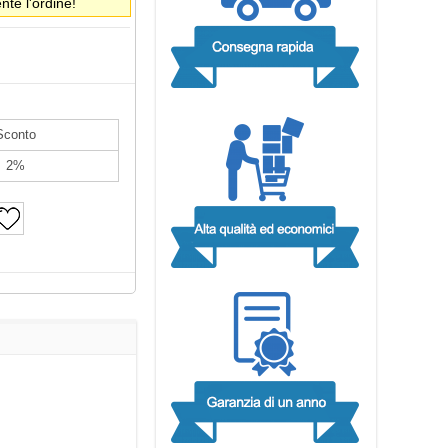
te l'ordine!
Sconto
2%