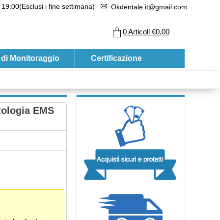
 19:00(Esclusi i fine settimana)
Okdentale.it@gmail.com
0
Articoll
€0,00
 di Monitoraggio
Certificazione
tologia EMS