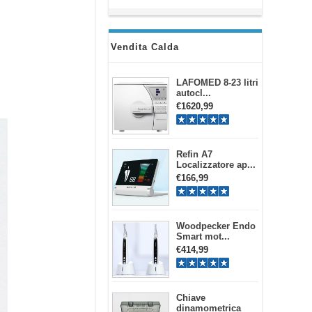
Vendita Calda
LAFOMED 8-23 litri
autocl...
€1620,99
Refin A7
Localizzatore ap...
€166,99
Woodpecker Endo
Smart mot...
€414,99
Chiave
dinamometrica