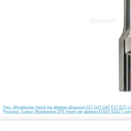
Prec: Woodpecker Inserti per ablatore ultrasuoni G1T G2T G4T P1T E1T co
Prossimo: 5 pezzi Woodpecker DTE Inserti per ablatore ED10T ED11T 