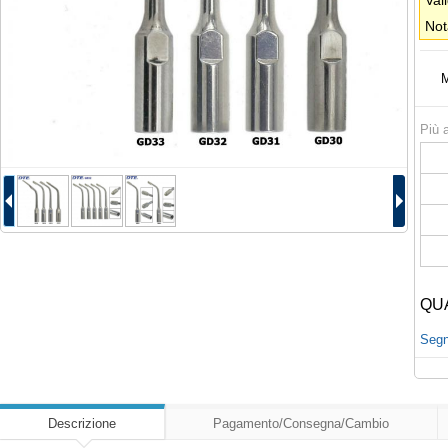
Val
Not
M
Più a
QU
Segna
Descrizione
Pagamento/Consegna/Cambio