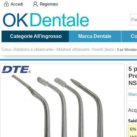
Accedi
Registrato
Categorie All'ingrosso
Marca Dentale
Co
Casa
Ablatorio e sbiancante
Ablatore ultrasuoni
Inserti piezo
-
-
-
-
5 pz Woodpe
5 
Pr
NS
Marc
Acqu
Saldi
6% 