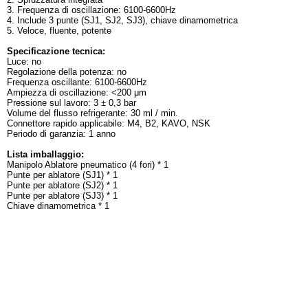
3. Frequenza di oscillazione: 6100-6600Hz
4. Include 3 punte (SJ1, SJ2, SJ3), chiave dinamometrica
5. Veloce, fluente, potente
Specificazione tecnica:
Luce: no
Regolazione della potenza: no
Frequenza oscillante: 6100-6600Hz
Ampiezza di oscillazione: <200 μm
Pressione sul lavoro: 3 ± 0,3 bar
Volume del flusso refrigerante: 30 ml / min.
Connettore rapido applicabile: M4, B2, KAVO, NSK
Periodo di garanzia: 1 anno
Lista imballaggio:
Manipolo Ablatore pneumatico (4 fori) * 1
Punte per ablatore (SJ1) * 1
Punte per ablatore (SJ2) * 1
Punte per ablatore (SJ3) * 1
Chiave dinamometrica * 1