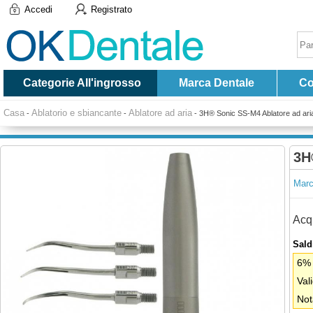
Accedi
Registrato
Categorie All'ingrosso
Marca Dentale
Co
Casa
Ablatorio e sbiancante
Ablatore ad aria
-
-
-
3H® Sonic SS-M4 Ablatore ad aria
3H
Marc
Acqu
Saldi
6% 
Val
Not