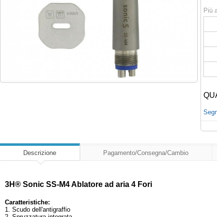
Più a
QU
Segna
Descrizione
Pagamento/Consegna/Cambio
3H® Sonic SS-M4 Ablatore ad aria 4 Fori
Caratteristiche:
1. Scudo dell'antigraffio
2. Spruzzatura integrata