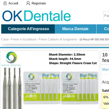
Accedi
Registrato
Categorie All'ingrosso
Marca Dentale
Co
Casa
Frese e lucidatura
Frese Carburo di tungsteno
-
-
-
10 Pezzi HP 555 556 557 5
10
fe
Marc
Acqu
Saldi
6% 
Val