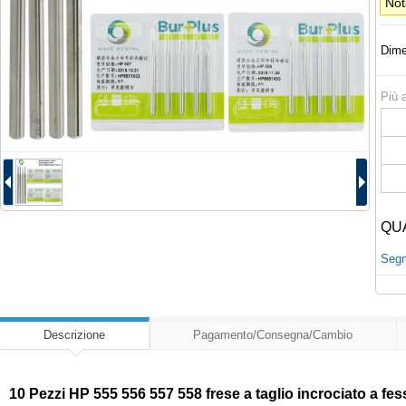
Not
Dime
Più a
QU
Segna
Descrizione
Pagamento/Consegna/Cambio
10 Pezzi HP 555 556 557 558 frese a taglio incrociato a fes