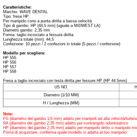
Caratteristiche:
Marchio: WAVE DENTAL
Tipo: frese HP
Per manipolo cono a punta diritta a bassa velocità
Tipo di gambo: HP (44,5 mm) (uguale a MIDWEST LA)
Diametro gambo: 2,35 mm
Forma: taglio incrociato a fessura diritta
Lunghezza totale (mm): 44,5
Confezione: 10 pezzi / 2 confezioni in totale (5 pezzi / confezione)
Modello per scegliere:
HP 555
HP 556
HP 557
HP 558
Fresa a taglio incrociato con testa diritta per fessure HP (HP 44.5mm)
US NO.
H
Diametro (1/10 MM)
H / Lunghezza (MM)
Nota:
FG (diametro del gambo 1,6 mm) adatto per manipoli ad alta velocità/turbin
RA (diametro del gambo 2,35 mm) adatto per contrangolo odontoiatrico
HP (diametro del gambo 2,35 mm) adatto per manipolo dritto o manipolo mi
Prima di acquistare, conferma quale modello si adatta al tuo manipolo